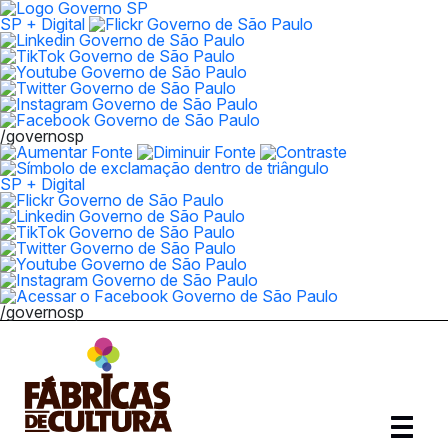
SP + Digital
/governosp
SP + Digital
/governosp
Abrir