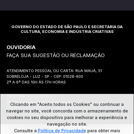
GOVERNO DO ESTADO DE SÃO PAULO E SECRETARIA DA
CULTURA, ECONOMIA E INDÚSTRIA CRIATIVAS
OUVIDORIA
FAÇA SUA SUGESTÃO OU RECLAMAÇÃO
ATENDIMENTO PESSOAL OU CARTA: RUA MAUÁ, 51
SOBRELOJA - LUZ - SP - CEP: 01028-900
2ª A 6ª DAS 10H ÀS 17H HORAS
TELEFONE:
(11) 3339-8057
EMAIL:
ouvidoria@cultura.sp.gov.br
Clicando em "Aceito todos os Cookies" ou continuar a
ENDEREÇO ELETRÔNICO: clique abaixo
navegar no site, você concorda com o
armazenamento de
cookies no seu dispositivo para melhorar a experiência e
navegação no site.
Consulte a
Política de Privacidade
para obter mais
Ouvidoria