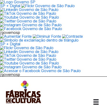
SP + Digital
/governosp
SP + Digital
/governosp
Abrir