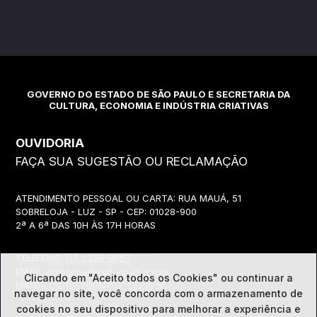
GOVERNO DO ESTADO DE SÃO PAULO E SECRETARIA DA
CULTURA, ECONOMIA E INDÚSTRIA CRIATIVAS
OUVIDORIA
FAÇA SUA SUGESTÃO OU RECLAMAÇÃO
ATENDIMENTO PESSOAL OU CARTA: RUA MAUÁ, 51
SOBRELOJA - LUZ - SP - CEP: 01028-900
2ª A 6ª DAS 10H ÀS 17H HORAS
TELEFONE:
(11) 3339-8057
EMAIL:
ouvidoria@cultura.sp.gov.br
Clicando em "Aceito todos os Cookies" ou continuar a
ENDEREÇO ELETRÔNICO: clique abaixo
navegar no site, você concorda com o
armazenamento de
cookies no seu dispositivo para melhorar a experiência e