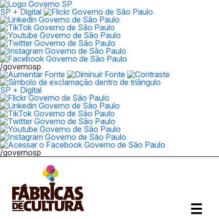
SP + Digital
/governosp
SP + Digital
/governosp
Abrir