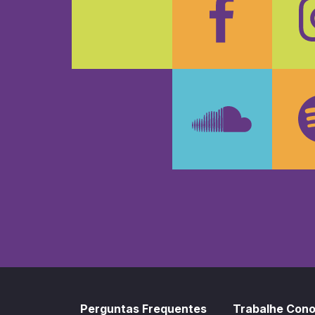
Faceboo
In
SoundCl
Sp
Perguntas Frequentes
Trabalhe Con