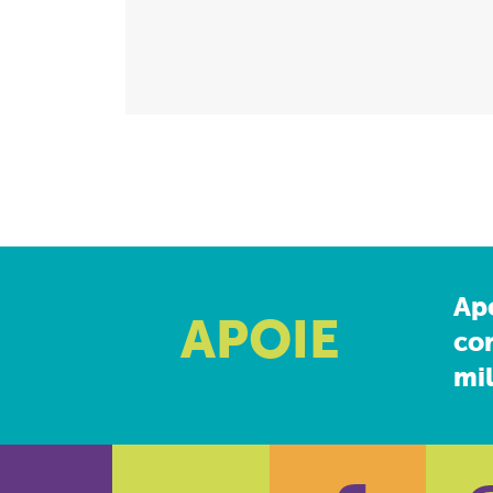
Ap
APOIE
co
mil