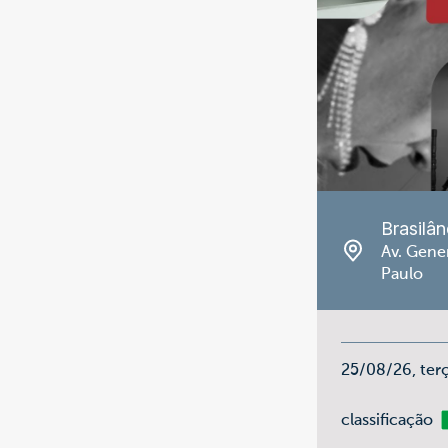
Brasilân
Av. Gener
Paulo
25/08/26, ter
Li
classificação