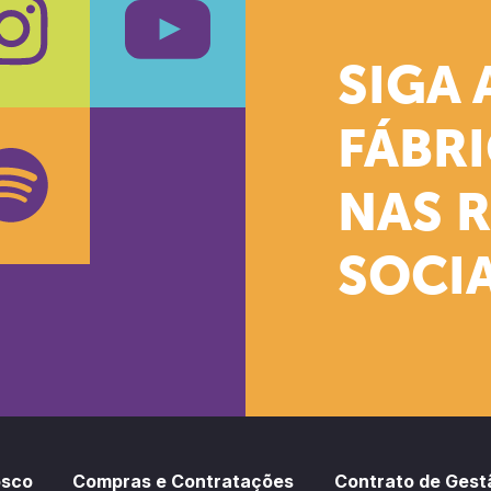
SIGA 
k
stagram
Youtube
FÁBR
NAS 
SOCIA
oud
otify
osco
Compras e Contratações
Contrato de Gest