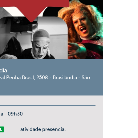
dia
al Penha Brasil, 2508 - Brasilândia - São
ça - 09h30
vre
atividade presencial