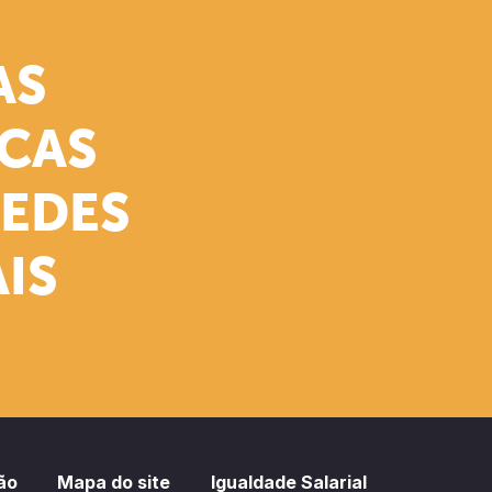
AS
ICAS
REDES
IS
ão
Mapa do site
Igualdade Salarial