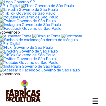
SP + Digital
/governosp
SP + Digital
/governosp
Abrir