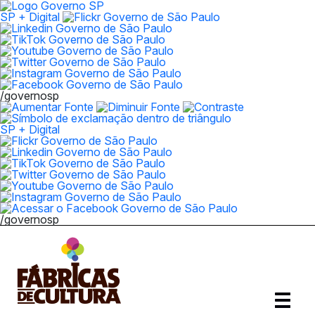
SP + Digital
/governosp
SP + Digital
/governosp
Abrir