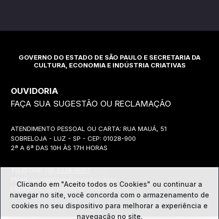
GOVERNO DO ESTADO DE SÃO PAULO E SECRETARIA DA
CULTURA, ECONOMIA E INDÚSTRIA CRIATIVAS
OUVIDORIA
FAÇA SUA SUGESTÃO OU RECLAMAÇÃO
ATENDIMENTO PESSOAL OU CARTA: RUA MAUÁ, 51
SOBRELOJA - LUZ - SP - CEP: 01028-900
2ª A 6ª DAS 10H ÀS 17H HORAS
TELEFONE:
(11) 3339-8057
EMAIL:
ouvidoria@cultura.sp.gov.br
Clicando em "Aceito todos os Cookies" ou continuar a
ENDEREÇO ELETRÔNICO: clique abaixo
navegar no site, você concorda com o
armazenamento de
cookies no seu dispositivo para melhorar a experiência e
navegação no site.