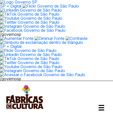
SP + Digital
/governosp
SP + Digital
/governosp
Abrir