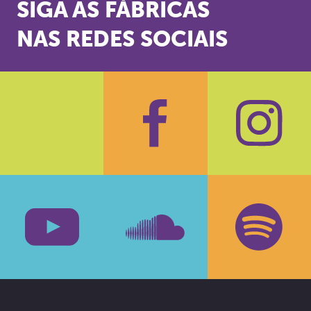
SIGA AS FÁBRICAS
NAS REDES SOCIAIS
Facebook
Insta
Youtube
SoundCloud
Spotif