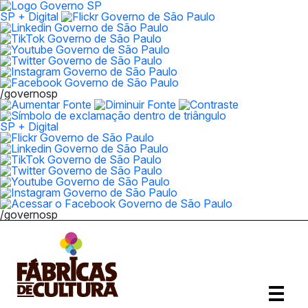
SP + Digital
/governosp
SP + Digital
/governosp
Abrir