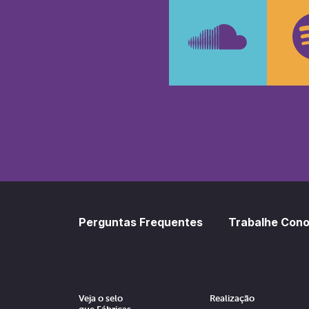
Faceboo
In
SoundCl
Sp
Perguntas Frequentes
Trabalhe Con
Veja o selo
Realização