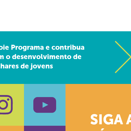
oie Programa e contribua
m o desenvolvimento de
hares de jovens
SIGA 