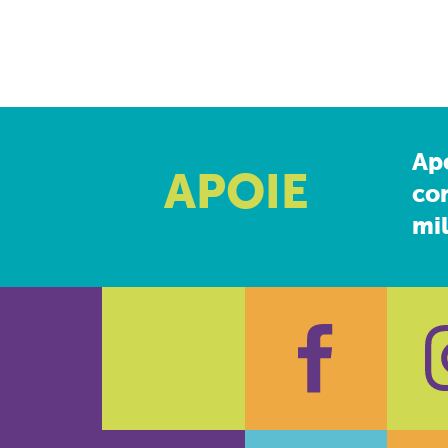
Ap
APOIE
co
mil