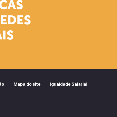
ICAS
REDES
IS
ão
Mapa do site
Igualdade Salarial