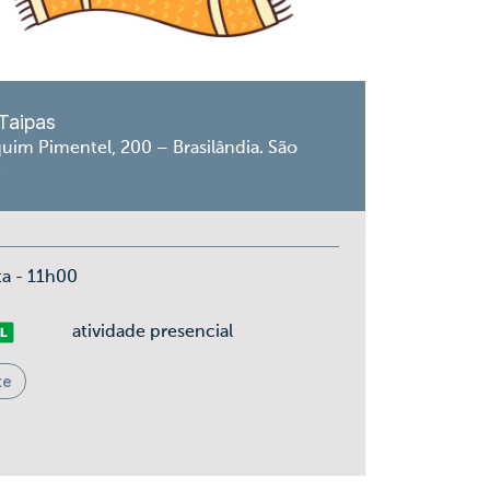
Taipas
uim Pimentel, 200 – Brasilândia. São
P
ta - 11h00
vre
atividade presencial
te