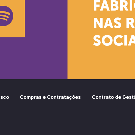
k
stagram
Youtube
FÁBR
NAS 
SOCIA
oud
otify
osco
Compras e Contratações
Contrato de Gest