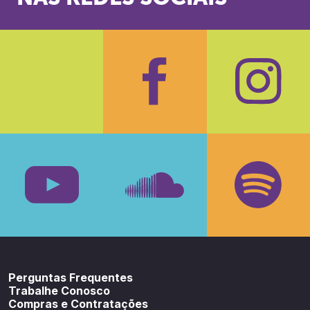
Facebook
Insta
Youtube
SoundCloud
Spotif
Perguntas Frequentes
Trabalhe Conosco
Compras e Contratações