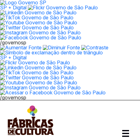
SP + Digital
/governosp
SP + Digital
/governosp
Abrir