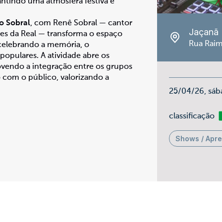
rantindo uma atmosfera festiva e
o Sobral
, com Renê Sobral — cantor
Jaçanã
es da Real — transforma o espaço
Rua Raim
celebrando a memória, o
populares. A atividade abre os
ovendo a integração entre os grupos
 com o público, valorizando a
25/04/26, sáb
Li
classificação
Shows / Apr