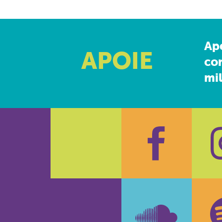
Ap
APOIE
co
mil
Faceboo
In