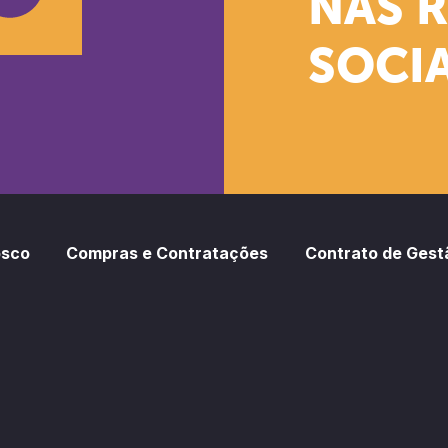
NAS 
SOCIA
oud
otify
osco
Compras e Contratações
Contrato de Gest