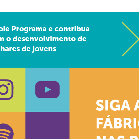
oie Programa e contribua
m o desenvolvimento de
hares de jovens
SIGA 
k
stagram
Youtube
FÁBR