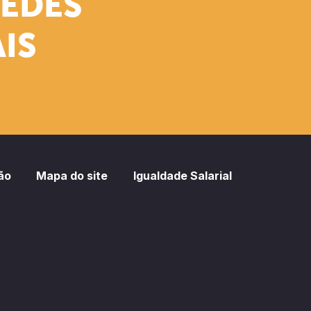
REDES
IS
ão
Mapa do site
Igualdade Salarial