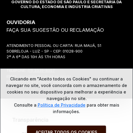
GOVERNO DO ESTADO DE SÃO PAULO E SECRETARIA DA
CULTURA, ECONOMIA E INDÚSTRIA CRIATIVAS
OUVIDORIA
FAÇA SUA SUGESTÃO OU RECLAMAÇÃO
ATENDIMENTO PESSOAL OU CARTA: RUA MAUÁ, 51
SOBRELOJA - LUZ - SP - CEP: 01028-900
2ª A 6ª DAS 10H ÀS 17H HORAS
TELEFONE:
(11) 3339-8057
EMAIL:
ouvidoria@cultura.sp.gov.br
Clicando em "Aceito todos os Cookies" ou continuar a
ENDEREÇO ELETRÔNICO: clique abaixo
navegar no site, você concorda com o
armazenamento de
cookies no seu dispositivo para melhorar a experiência e
navegação no site.
Ouvidoria
Consulte a
Política de Privacidade
para obter mais
informações.
Transparência
ACEITAR TODOS OS COOKIES