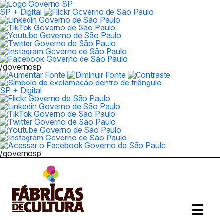
SP + Digital
/governosp
SP + Digital
/governosp
Abrir