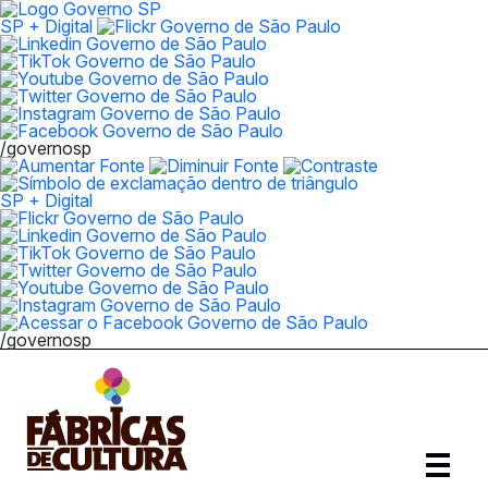
SP + Digital
/governosp
SP + Digital
/governosp
Abrir