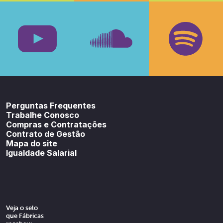
Facebook
Insta
Youtube
SoundCloud
Spotif
Perguntas Frequentes
Trabalhe Conosco
Compras e Contratações
Contrato de Gestão
Mapa do site
Igualdade Salarial
Veja o selo
que Fábricas