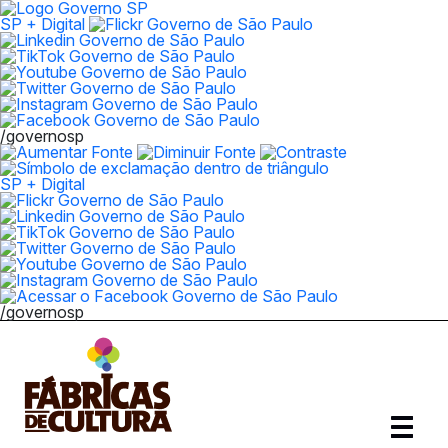
SP + Digital
/governosp
SP + Digital
/governosp
Abrir