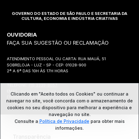
GOVERNO DO ESTADO DE SÃO PAULO E SECRETARIA DA
CULTURA, ECONOMIA E INDÚSTRIA CRIATIVAS
OUVIDORIA
FAÇA SUA SUGESTÃO OU RECLAMAÇÃO
ATENDIMENTO PESSOAL OU CARTA: RUA MAUÁ, 51
SOBRELOJA - LUZ - SP - CEP: 01028-900
2ª A 6ª DAS 10H ÀS 17H HORAS
TELEFONE:
(11) 3339-8057
EMAIL:
ouvidoria@cultura.sp.gov.br
Clicando em "Aceito todos os Cookies" ou continuar a
ENDEREÇO ELETRÔNICO: clique abaixo
navegar no site, você concorda com o
armazenamento de
cookies no seu dispositivo para melhorar a experiência e
navegação no site.
Ouvidoria
Consulte a
Política de Privacidade
para obter mais
informações.
Transparência