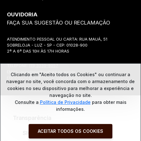
OUVIDORIA
FAÇA SUA SUGESTÃO OU RECLAMAÇÃO
ATENDIMENTO PESSOAL OU CARTA: RUA MAUÁ, 51
SOBRELOJA - LUZ - SP - CEP: 01028-900
2ª A 6ª DAS 10H ÀS 17H HORAS
TELEFONE:
(11) 3339-8057
EMAIL:
ouvidoria@cultura.sp.gov.br
Clicando em "Aceito todos os Cookies" ou continuar a
ENDEREÇO ELETRÔNICO: clique abaixo
navegar no site, você concorda com o
armazenamento de
cookies no seu dispositivo para melhorar a experiência e
navegação no site.
Ouvidoria
Consulte a
Política de Privacidade
para obter mais
informações.
Transparência
ACEITAR TODOS OS COOKIES
SIC