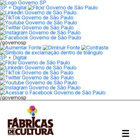
SP + Digital
/governosp
SP + Digital
/governosp
Abrir