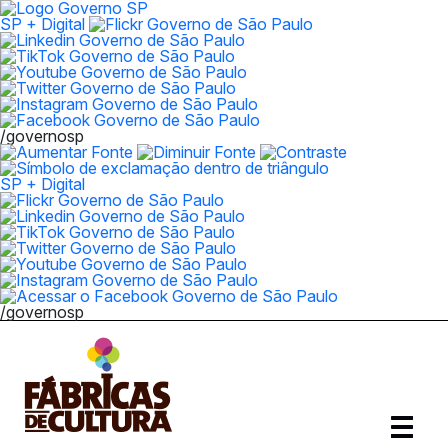
SP + Digital
/governosp
SP + Digital
/governosp
Abrir