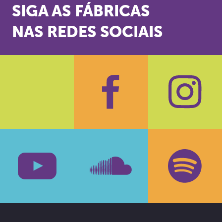
SIGA AS FÁBRICAS
NAS REDES SOCIAIS
Facebook
Insta
Youtube
SoundCloud
Spotif