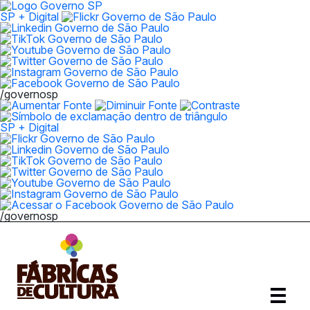
SP + Digital
/governosp
SP + Digital
/governosp
Abrir