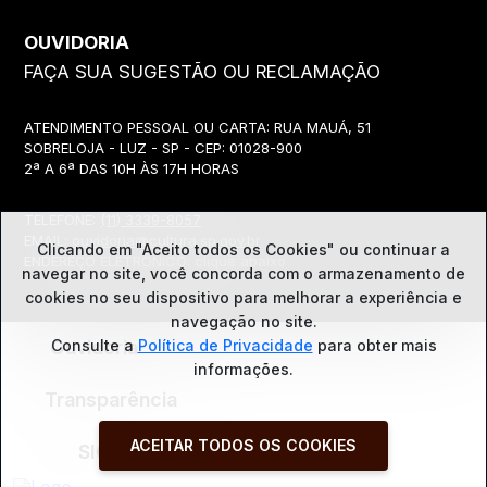
OUVIDORIA
FAÇA SUA SUGESTÃO OU RECLAMAÇÃO
ATENDIMENTO PESSOAL OU CARTA: RUA MAUÁ, 51
SOBRELOJA - LUZ - SP - CEP: 01028-900
2ª A 6ª DAS 10H ÀS 17H HORAS
TELEFONE:
(11) 3339-8057
EMAIL:
ouvidoria@cultura.sp.gov.br
Clicando em "Aceito todos os Cookies" ou continuar a
ENDEREÇO ELETRÔNICO: clique abaixo
navegar no site, você concorda com o
armazenamento de
cookies no seu dispositivo para melhorar a experiência e
navegação no site.
Consulte a
Política de Privacidade
para obter mais
Ouvidoria
informações.
Transparência
ACEITAR TODOS OS COOKIES
SIC