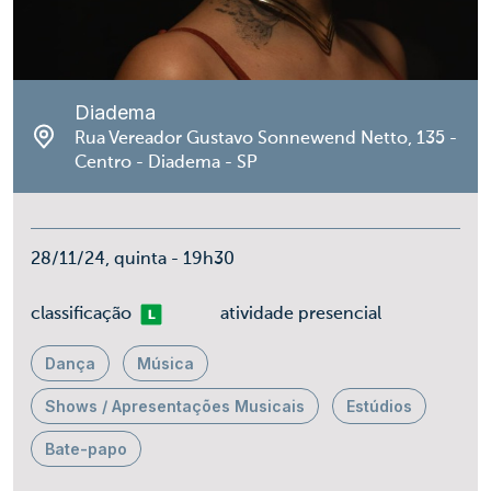
Diadema
Rua Vereador Gustavo Sonnewend Netto, 135 -
Centro - Diadema - SP
28/11/24, quinta - 19h30
Livre
classificação
atividade presencial
Dança
Música
Shows / Apresentações Musicais
Estúdios
Bate-papo