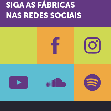
SIGA AS FÁBRICAS
NAS REDES SOCIAIS
Facebook
Insta
Youtube
SoundCloud
Spotif