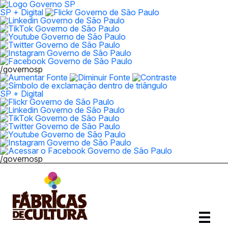
SP + Digital
/governosp
SP + Digital
/governosp
Abrir