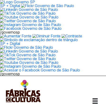
SP + Digital
/governosp
SP + Digital
/governosp
Abrir