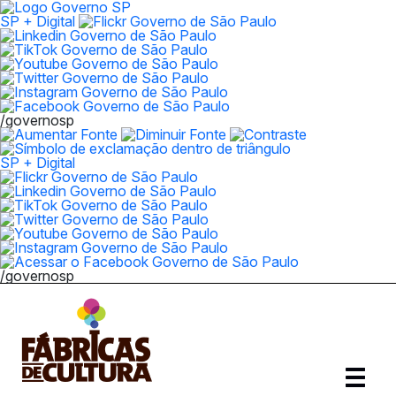
SP + Digital
/governosp
SP + Digital
/governosp
Abrir