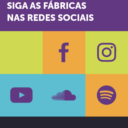
SIGA AS FÁBRICAS
NAS REDES SOCIAIS
Facebook
Insta
Youtube
SoundCloud
Spotif