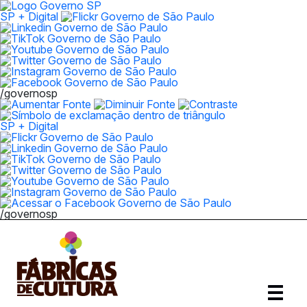
SP + Digital
/governosp
SP + Digital
/governosp
Abrir