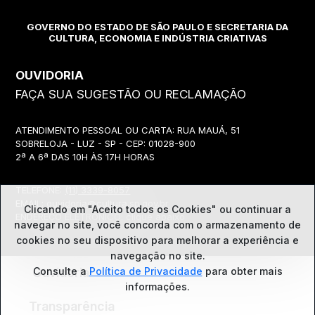
GOVERNO DO ESTADO DE SÃO PAULO E SECRETARIA DA
CULTURA, ECONOMIA E INDÚSTRIA CRIATIVAS
OUVIDORIA
FAÇA SUA SUGESTÃO OU RECLAMAÇÃO
ATENDIMENTO PESSOAL OU CARTA: RUA MAUÁ, 51
SOBRELOJA - LUZ - SP - CEP: 01028-900
2ª A 6ª DAS 10H ÀS 17H HORAS
TELEFONE:
(11) 3339-8057
EMAIL:
ouvidoria@cultura.sp.gov.br
Clicando em "Aceito todos os Cookies" ou continuar a
ENDEREÇO ELETRÔNICO: clique abaixo
navegar no site, você concorda com o
armazenamento de
cookies no seu dispositivo para melhorar a experiência e
navegação no site.
Consulte a
Política de Privacidade
para obter mais
Ouvidoria
informações.
Transparência