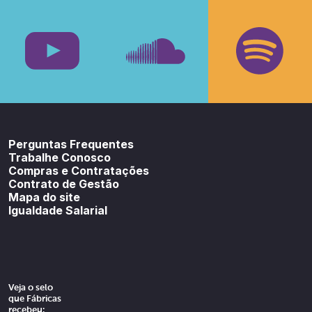
Facebook
Insta
Youtube
SoundCloud
Spotif
Perguntas Frequentes
Trabalhe Conosco
Compras e Contratações
Contrato de Gestão
Mapa do site
Igualdade Salarial
Veja o selo
que Fábricas
recebeu: