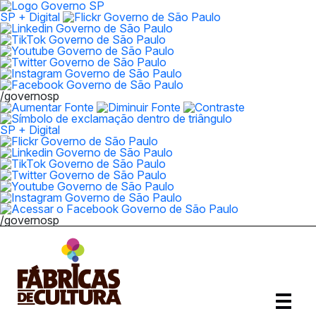
SP + Digital
/governosp
SP + Digital
/governosp
Abrir