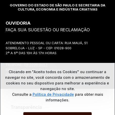
GOVERNO DO ESTADO DE SÃO PAULO E SECRETARIA DA
CULTURA, ECONOMIA E INDÚSTRIA CRIATIVAS
OUVIDORIA
FAÇA SUA SUGESTÃO OU RECLAMAÇÃO
ATENDIMENTO PESSOAL OU CARTA: RUA MAUÁ, 51
SOBRELOJA - LUZ - SP - CEP: 01028-900
2ª A 6ª DAS 10H ÀS 17H HORAS
TELEFONE:
(11) 3339-8057
EMAIL:
ouvidoria@cultura.sp.gov.br
Clicando em "Aceito todos os Cookies" ou continuar a
ENDEREÇO ELETRÔNICO: clique abaixo
navegar no site, você concorda com o
armazenamento de
cookies no seu dispositivo para melhorar a experiência e
navegação no site.
Consulte a
Política de Privacidade
para obter mais
Ouvidoria
informações.
Transparência