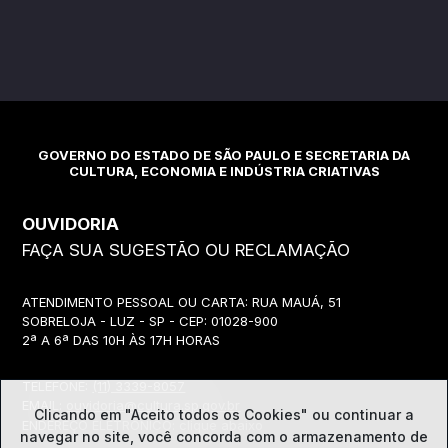
GOVERNO DO ESTADO DE SÃO PAULO E SECRETARIA DA
CULTURA, ECONOMIA E INDÚSTRIA CRIATIVAS
OUVIDORIA
FAÇA SUA SUGESTÃO OU RECLAMAÇÃO
ATENDIMENTO PESSOAL OU CARTA: RUA MAUÁ, 51
SOBRELOJA - LUZ - SP - CEP: 01028-900
2ª A 6ª DAS 10H ÀS 17H HORAS
TELEFONE:
(11) 3339-8057
EMAIL:
ouvidoria@cultura.sp.gov.br
Clicando em "Aceito todos os Cookies" ou continuar a
ENDEREÇO ELETRÔNICO: clique abaixo
navegar no site, você concorda com o
armazenamento de