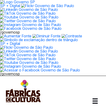
SP + Digital
/governosp
SP + Digital
/governosp
Abrir