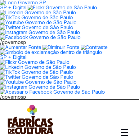
SP + Digital
/governosp
SP + Digital
/governosp
Abrir