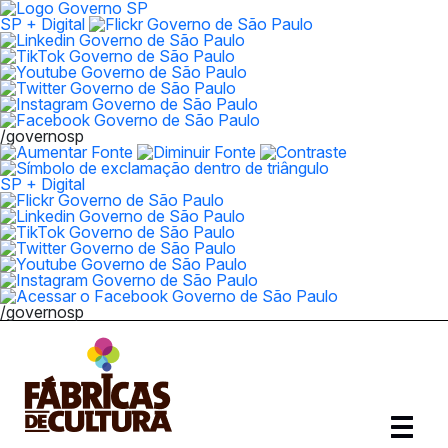
SP + Digital
/governosp
SP + Digital
/governosp
Abrir