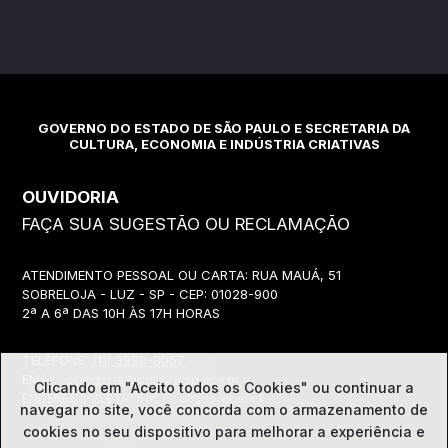
GOVERNO DO ESTADO DE SÃO PAULO E SECRETARIA DA
CULTURA, ECONOMIA E INDÚSTRIA CRIATIVAS
OUVIDORIA
FAÇA SUA SUGESTÃO OU RECLAMAÇÃO
ATENDIMENTO PESSOAL OU CARTA: RUA MAUÁ, 51
SOBRELOJA - LUZ - SP - CEP: 01028-900
2ª A 6ª DAS 10H ÀS 17H HORAS
TELEFONE:
(11) 3339-8057
EMAIL:
ouvidoria@cultura.sp.gov.br
Clicando em "Aceito todos os Cookies" ou continuar a
ENDEREÇO ELETRÔNICO: clique abaixo
navegar no site, você concorda com o
armazenamento de
cookies no seu dispositivo para melhorar a experiência e