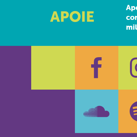
Ap
APOIE
co
mil
Faceboo
In