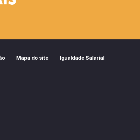
IS
ão
Mapa do site
Igualdade Salarial