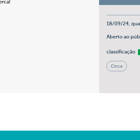
erca!
18/09/24, qua
Aberto ao públ
Li
classificação
Circo