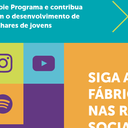
oie Programa e contribua
m o desenvolvimento de
hares de jovens
SIGA 
k
stagram
Youtube
FÁBR
NAS 