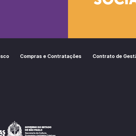
SOCIA
oud
otify
osco
Compras e Contratações
Contrato de Gest