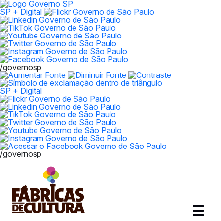
SP + Digital
/governosp
SP + Digital
/governosp
Abrir