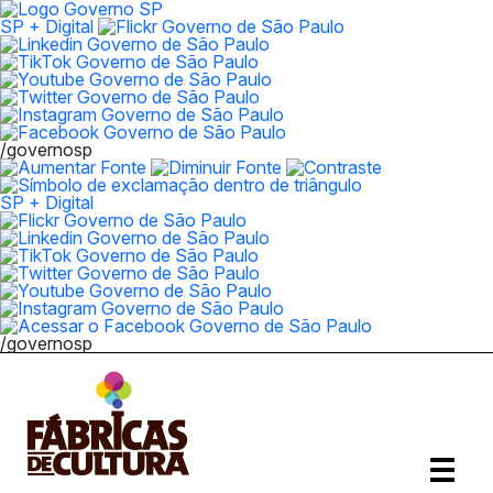
SP + Digital
/governosp
SP + Digital
/governosp
Abrir