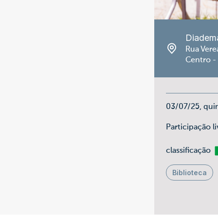
Diadem
Rua Vere
Centro -
03/07/25, qui
Participação l
Li
classificação
Biblioteca