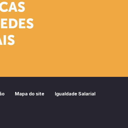
ICAS
REDES
IS
ão
Mapa do site
Igualdade Salarial