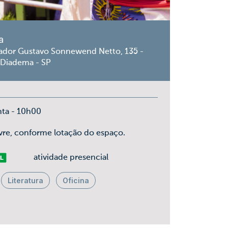
a
ador Gustavo Sonnewend Netto, 135 -
 Diadema - SP
nta - 10h00
ivre, conforme lotação do espaço.
vre
atividade presencial
Literatura
Oficina