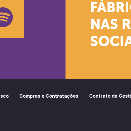
k
stagram
Youtube
FÁBR
NAS 
SOCIA
oud
otify
osco
Compras e Contratações
Contrato de Gest