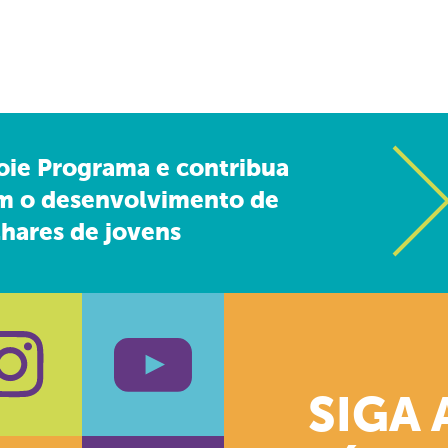
oie Programa e contribua
m o desenvolvimento de
hares de jovens
SIGA 