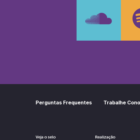
Faceboo
In
SoundCl
Sp
Perguntas Frequentes
Trabalhe Con
Veja o selo
Realização