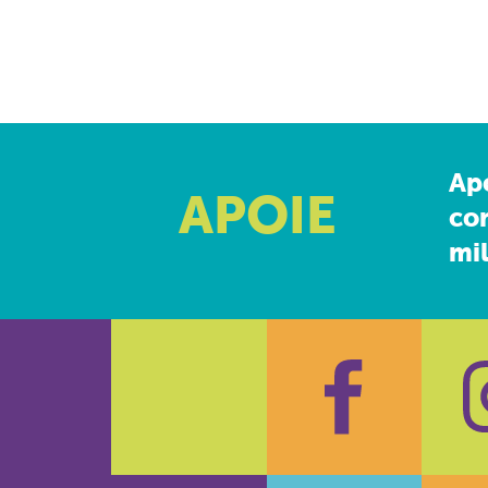
Ap
APOIE
co
mil