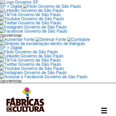
SP + Digital
/governosp
SP + Digital
/governosp
Abrir