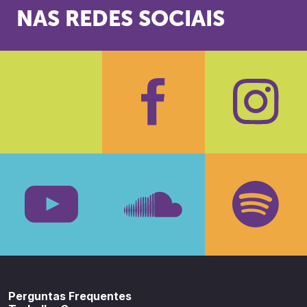
NAS REDES SOCIAIS
Facebook
Insta
Youtube
SoundCloud
Spotif
Perguntas Frequentes