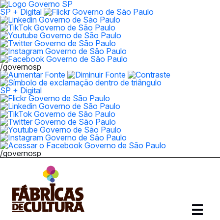
SP + Digital
/governosp
SP + Digital
/governosp
Abrir