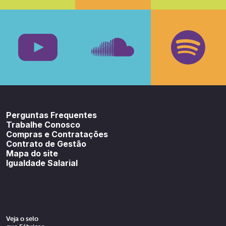
Facebook
Insta
Youtube
SoundCloud
Spotif
Perguntas Frequentes
Trabalhe Conosco
Compras e Contratações
Contrato de Gestão
Mapa do site
Igualdade Salarial
Veja o selo