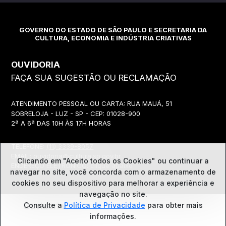
GOVERNO DO ESTADO DE SÃO PAULO E SECRETARIA DA
CULTURA, ECONOMIA E INDÚSTRIA CRIATIVAS
OUVIDORIA
FAÇA SUA SUGESTÃO OU RECLAMAÇÃO
ATENDIMENTO PESSOAL OU CARTA: RUA MAUÁ, 51
SOBRELOJA - LUZ - SP - CEP: 01028-900
2ª A 6ª DAS 10H ÀS 17H HORAS
TELEFONE:
(11) 3339-8057
EMAIL:
ouvidoria@cultura.sp.gov.br
Clicando em "Aceito todos os Cookies" ou continuar a
ENDEREÇO ELETRÔNICO: clique abaixo
navegar no site, você concorda com o
armazenamento de
cookies no seu dispositivo para melhorar a experiência e
navegação no site.
Ouvidoria
Consulte a
Política de Privacidade
para obter mais
informações.