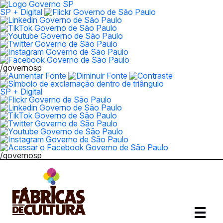
SP + Digital
/governosp
SP + Digital
/governosp
Abrir