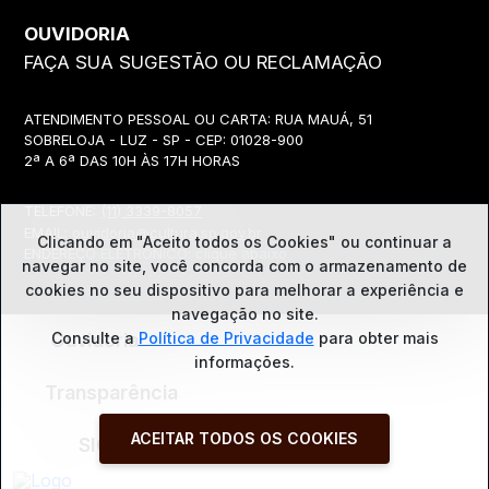
OUVIDORIA
FAÇA SUA SUGESTÃO OU RECLAMAÇÃO
ATENDIMENTO PESSOAL OU CARTA: RUA MAUÁ, 51
SOBRELOJA - LUZ - SP - CEP: 01028-900
2ª A 6ª DAS 10H ÀS 17H HORAS
TELEFONE:
(11) 3339-8057
EMAIL:
ouvidoria@cultura.sp.gov.br
Clicando em "Aceito todos os Cookies" ou continuar a
ENDEREÇO ELETRÔNICO: clique abaixo
navegar no site, você concorda com o
armazenamento de
cookies no seu dispositivo para melhorar a experiência e
navegação no site.
Ouvidoria
Consulte a
Política de Privacidade
para obter mais
informações.
Transparência
ACEITAR TODOS OS COOKIES
SIC