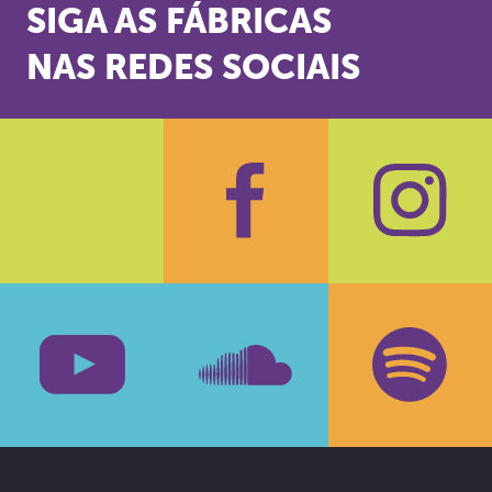
SIGA AS FÁBRICAS
NAS REDES SOCIAIS
Facebook
Insta
Youtube
SoundCloud
Spotif