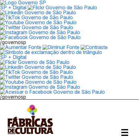
SP + Digital
/governosp
SP + Digital
/governosp
Abrir