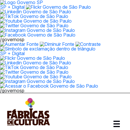
SP + Digital
/governosp
SP + Digital
/governosp
Abrir