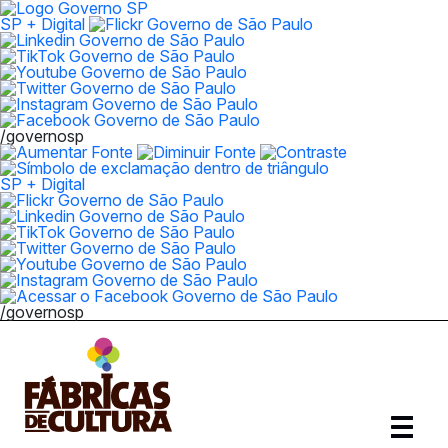
SP + Digital
/governosp
SP + Digital
/governosp
Abrir