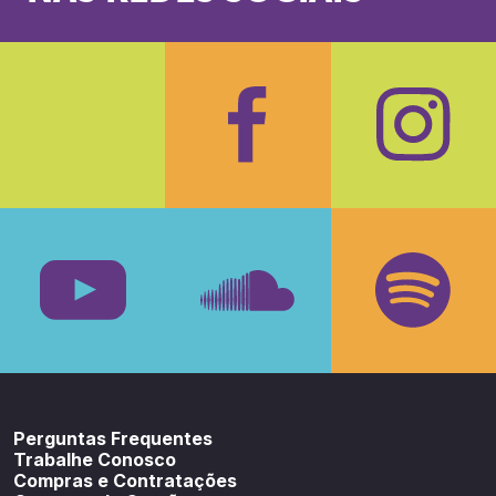
Facebook
Insta
Youtube
SoundCloud
Spotif
Perguntas Frequentes
Trabalhe Conosco
Compras e Contratações