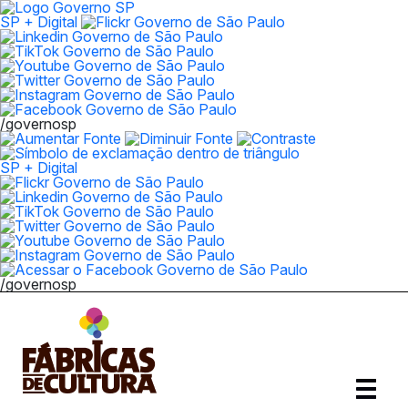
SP + Digital
/governosp
SP + Digital
/governosp
Abrir