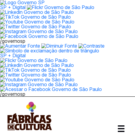
SP + Digital
/governosp
SP + Digital
/governosp
Abrir