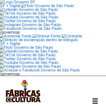
SP + Digital
/governosp
SP + Digital
/governosp
Abrir