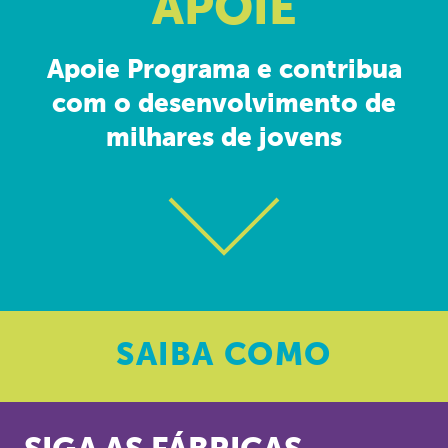
APOIE
Apoie Programa e contribua
com o desenvolvimento de
milhares de jovens
SAIBA
COMO