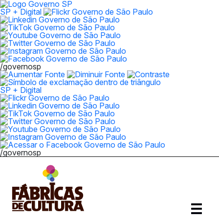
SP + Digital
/governosp
SP + Digital
/governosp
Abrir