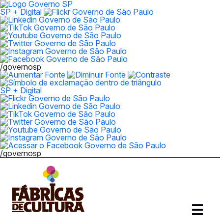
SP + Digital
/governosp
SP + Digital
/governosp
Abrir