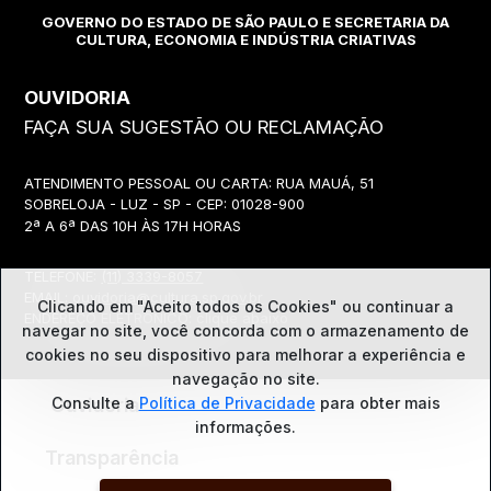
GOVERNO DO ESTADO DE SÃO PAULO E SECRETARIA DA
CULTURA, ECONOMIA E INDÚSTRIA CRIATIVAS
OUVIDORIA
FAÇA SUA SUGESTÃO OU RECLAMAÇÃO
ATENDIMENTO PESSOAL OU CARTA: RUA MAUÁ, 51
SOBRELOJA - LUZ - SP - CEP: 01028-900
2ª A 6ª DAS 10H ÀS 17H HORAS
TELEFONE:
(11) 3339-8057
EMAIL:
ouvidoria@cultura.sp.gov.br
Clicando em "Aceito todos os Cookies" ou continuar a
ENDEREÇO ELETRÔNICO: clique abaixo
navegar no site, você concorda com o
armazenamento de
cookies no seu dispositivo para melhorar a experiência e
navegação no site.
Consulte a
Política de Privacidade
para obter mais
Ouvidoria
informações.
Transparência