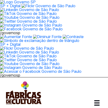
SP + Digital
/governosp
SP + Digital
/governosp
Abrir