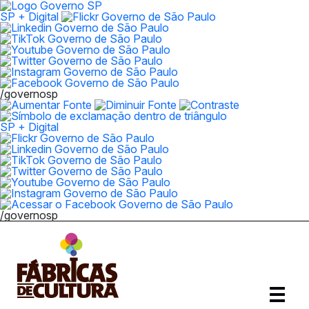
SP + Digital
/governosp
SP + Digital
/governosp
Abrir