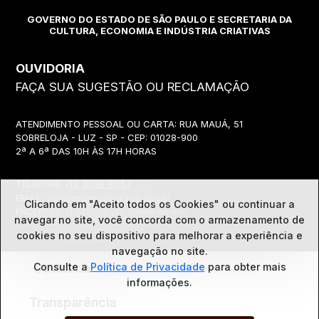
GOVERNO DO ESTADO DE SÃO PAULO E SECRETARIA DA
CULTURA, ECONOMIA E INDÚSTRIA CRIATIVAS
OUVIDORIA
FAÇA SUA SUGESTÃO OU RECLAMAÇÃO
ATENDIMENTO PESSOAL OU CARTA: RUA MAUÁ, 51
SOBRELOJA - LUZ - SP - CEP: 01028-900
2ª A 6ª DAS 10H ÀS 17H HORAS
TELEFONE:
(11) 3339-8057
EMAIL:
ouvidoria@cultura.sp.gov.br
Clicando em "Aceito todos os Cookies" ou continuar a
ENDEREÇO ELETRÔNICO: clique abaixo
navegar no site, você concorda com o
armazenamento de
cookies no seu dispositivo para melhorar a experiência e
navegação no site.
Ouvidoria
Consulte a
Política de Privacidade
para obter mais
informações.
Transparência