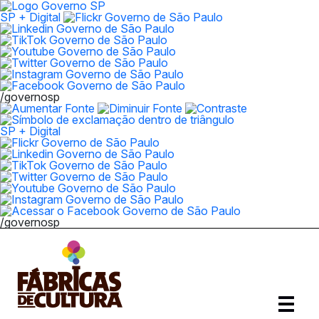
SP + Digital
/governosp
SP + Digital
/governosp
Abrir