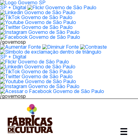
SP + Digital
/governosp
SP + Digital
/governosp
Abrir