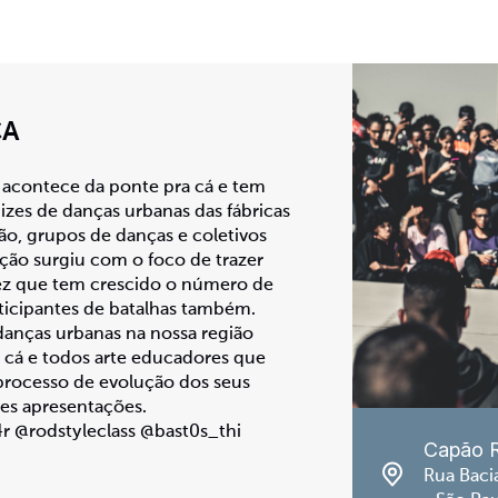
ÇA
 acontece da ponte pra cá e tem
izes de danças urbanas das fábricas
ão, grupos de danças e coletivos
ção surgiu com o foco de trazer
ez que tem crescido o número de
ticipantes de batalhas também.
 danças urbanas na nossa região
a cá e todos arte educadores que
rocesso de evolução dos seus
es apresentações.
4r @rodstyleclass @bast0s_thi
Capão 
Rua Baci