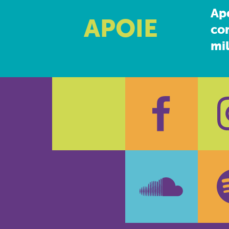
Ap
APOIE
co
mil
Faceboo
In