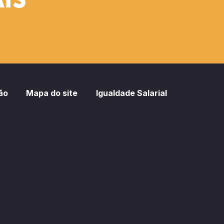
IS
ão
Mapa do site
Igualdade Salarial