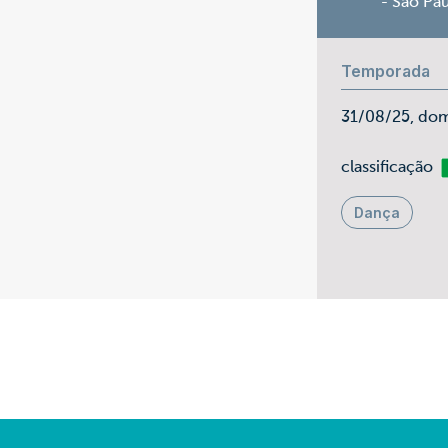
- São Pa
Temporada
31/08/25, do
Li
classificação
Dança