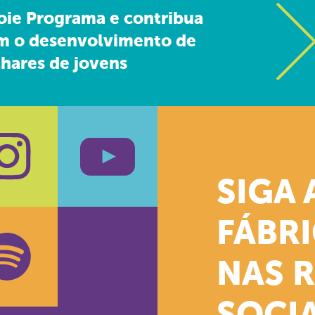
oie Programa e contribua
m o desenvolvimento de
hares de jovens
SIGA 
k
stagram
Youtube
FÁBR
NAS 