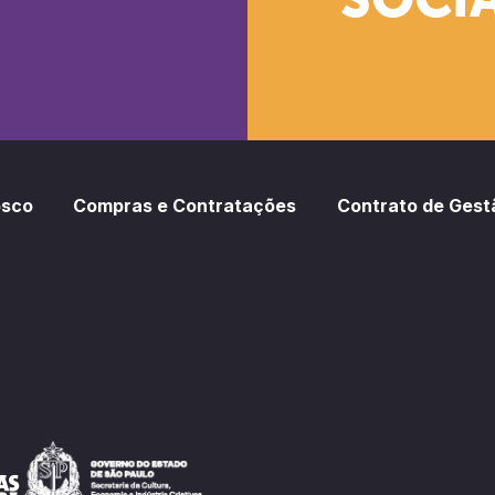
SOCIA
oud
otify
osco
Compras e Contratações
Contrato de Gest