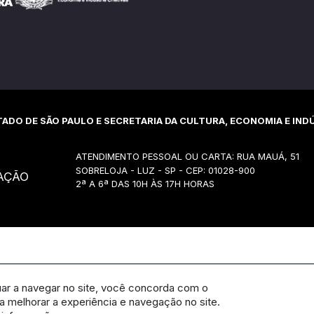
ADO DE SÃO PAULO E SECRETARIA DA CULTURA, ECONOMIA E INDÚ
ATENDIMENTO PESSOAL OU CARTA: RUA MAUÁ, 51
SOBRELOJA - LUZ - SP - CEP: 01028-900
AÇÃO
2ª A 6ª DAS 10H ÀS 17H HORAS
uar a navegar no site, você concorda com o
 melhorar a experiência e navegação no site.