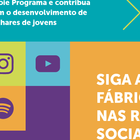
oie Programa e contribua
m o desenvolvimento de
hares de jovens
SIGA 
k
stagram
Youtube
FÁBR
NAS 
SOCIA
oud
otify