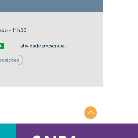
P
ado - 11h00
vre
atividade presencial
posições