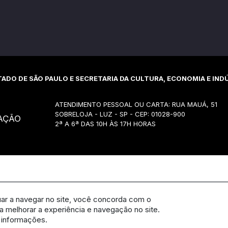
ADO DE SÃO PAULO E SECRETARIA DA CULTURA, ECONOMIA E INDÚ
ATENDIMENTO PESSOAL OU CARTA: RUA MAUÁ, 51
SOBRELOJA - LUZ - SP - CEP: 01028-900
AÇÃO
2ª A 6ª DAS 10H ÀS 17H HORAS
uar a navegar no site, você concorda com o
 melhorar a experiência e navegação no site.
 informações.