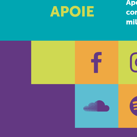
Ap
APOIE
co
mil
Faceboo
In
SoundCl
Sp