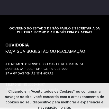
GOVERNO DO ESTADO DE SÃO PAULO E SECRETARIA DA
CULTURA, ECONOMIA E INDÚSTRIA CRIATIVAS
OUVIDORIA
FAÇA SUA SUGESTÃO OU RECLAMAÇÃO
ATENDIMENTO PESSOAL OU CARTA: RUA MAUÁ, 51
SOBRELOJA - LUZ - SP - CEP: 01028-900
2ª A 6ª DAS 10H ÀS 17H HORAS
TELEFONE:
(11) 3339-8057
EMAIL:
ouvidoria@cultura.sp.gov.br
Clicando em "Aceito todos os Cookies" ou continuar a
ENDEREÇO ELETRÔNICO: clique abaixo
navegar no site, você concorda com o
armazenamento de
cookies no seu dispositivo para melhorar a experiência e
navegação no site.