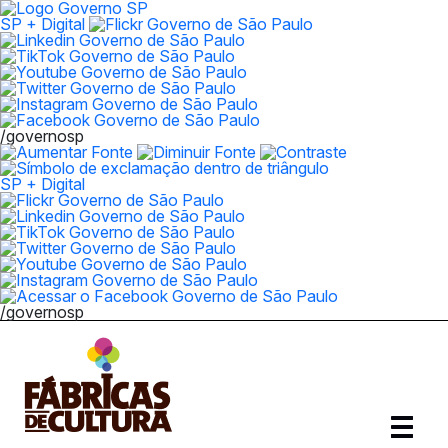
SP + Digital
/governosp
SP + Digital
/governosp
Abrir