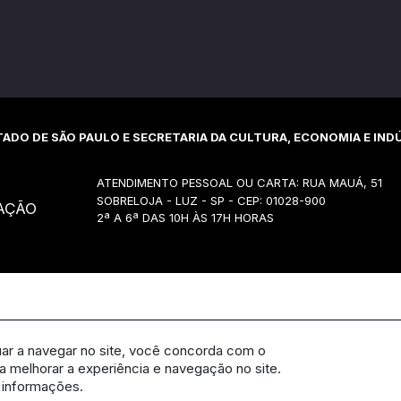
ADO DE SÃO PAULO E SECRETARIA DA CULTURA, ECONOMIA E INDÚ
ATENDIMENTO PESSOAL OU CARTA: RUA MAUÁ, 51
SOBRELOJA - LUZ - SP - CEP: 01028-900
AÇÃO
2ª A 6ª DAS 10H ÀS 17H HORAS
uar a navegar no site, você concorda com o
 melhorar a experiência e navegação no site.
 informações.