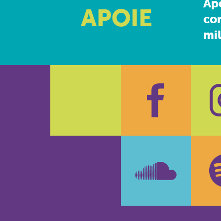
Ap
APOIE
co
mil
Faceboo
In
SoundCl
Sp