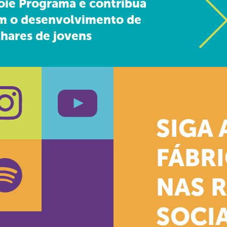
oie Programa e contribua
m o desenvolvimento de
hares de jovens
SIGA 
k
stagram
Youtube
FÁBR
NAS 
SOCIA
oud
otify