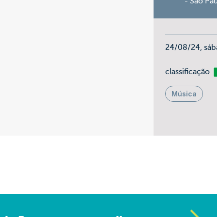
- São Pa
24/08/24, sáb
Li
classificação
Música