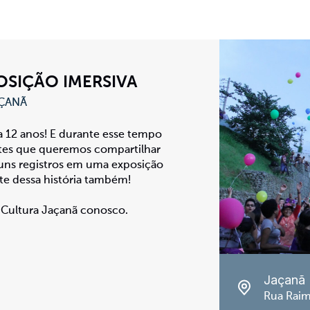
OSIÇÃO IMERSIVA
AÇANÃ
 12 anos! E durante esse tempo
es que queremos compartilhar
guns registros em uma exposição
rte dessa história também!
e Cultura Jaçanã conosco.
Jaçanã
Rua Raim