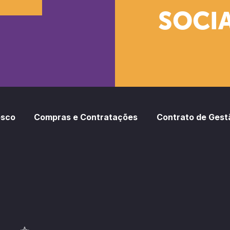
SOCIA
oud
otify
osco
Compras e Contratações
Contrato de Gest