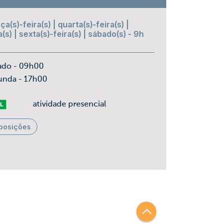
ça(s)-feira(s) | quarta(s)-feira(s) |
a(s) | sexta(s)-feira(s) | sábado(s) - 9h
ado - 09h00
unda - 17h00
vre
atividade presencial
posições