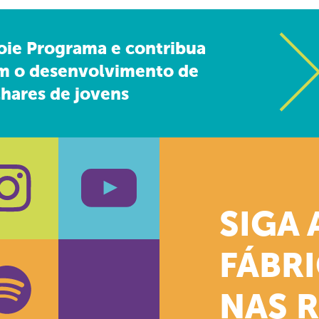
oie Programa e contribua
m o desenvolvimento de
hares de jovens
SIGA 
k
stagram
Youtube
FÁBR
NAS 