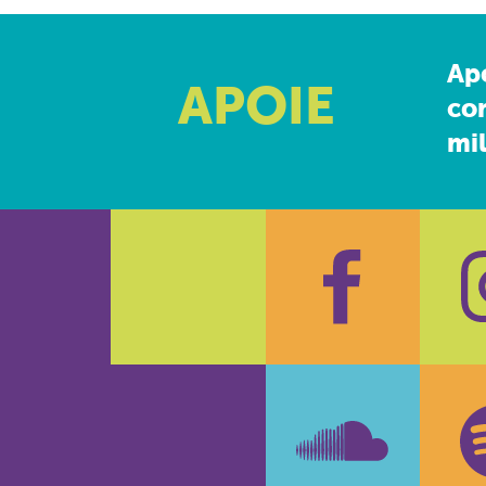
Ap
APOIE
co
mil
Faceboo
In