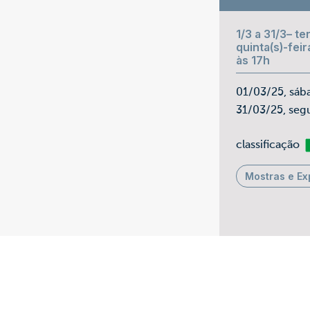
1/3 a 31/3– ter
quinta(s)-feir
às 17h
01/03/25, sáb
31/03/25, seg
Li
classificação
Mostras e Ex