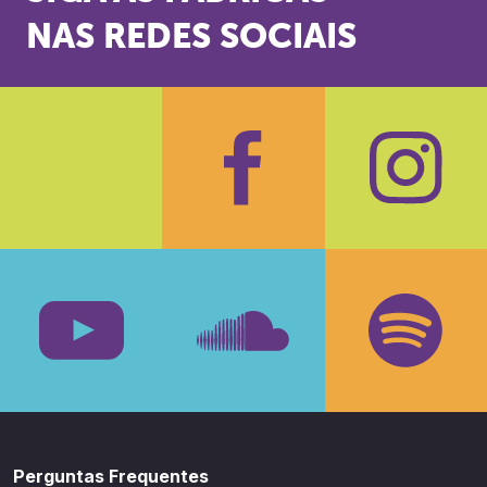
NAS REDES SOCIAIS
Facebook
Insta
Youtube
SoundCloud
Spotif
Perguntas Frequentes