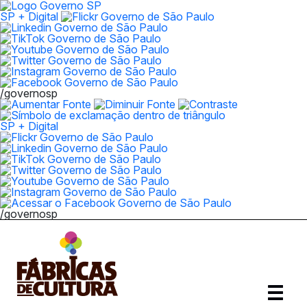
SP + Digital
/governosp
SP + Digital
/governosp
Abrir