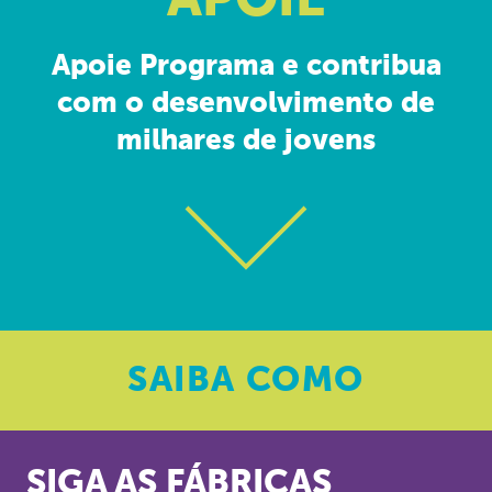
APOIE
Apoie Programa e contribua
com o desenvolvimento de
milhares de jovens
SAIBA
COMO
SIGA AS FÁBRICAS